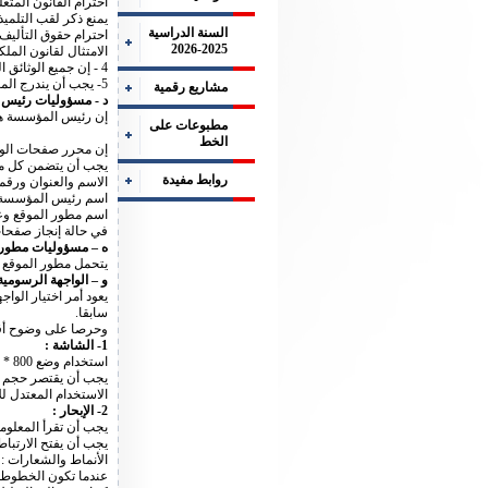
احترام القانون المتع
يمنع ذكر لقب التلمي
السنة الدراسية
احترام حقوق التأليف
2025-2026
الامتثال لقانون الملك
4 - إن جميع الوثائق الموضوعة للتحميل من صفحات خارجية تعتبر وثائق منشورة على الموقع وعلى هذا النحو فهي تخضع للقواعد المذكورة أعلاه.
5- يجب أن يندرج المحتوى في إطار مسارات التكوين والأنشطة الثقافية والحياة الاجتماعية للمؤسسات التربوية.
مشاريع رقمية
د - مسؤوليات رئيس 
إن رئيس المؤسسة هو
مطبوعات على
الخط
إن محرر صفحات الوا
يجب أن يتضمن كل مو
روابط مفيدة
الاسم والعنوان ورق
اسم رئيس المؤسسة
اسم مطور الموقع وعنو
في حالة إنجاز صفحا
ه – مسؤوليات مطور ا
يتحمل مطور الموقع أ
و – الواجهة الرسومية
يعود أمر اختيار الوا
سابقا.
وحرصا على وضوح أقصى
1- الشاشة :
استخدام وضع 800 * 600 على الأقل.
يجب أن يقتصر حجم الصور التي يتم تحمي
الاستخدام المعتدل ل
2- الإبحار :
يجب أن تقرأ المعلوما
يجب أن يفتح الارتباط
الأنماط والشعارات :
عندما تكون الخطوط غي