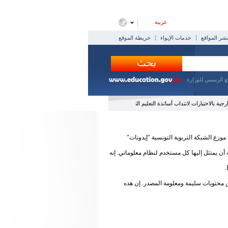
عربية
ر المواقع
خدمات الإيواء
خريطة الموقع
ع الرسمي للوزارة
ية بالاختبارات لانتداب أساتذة التعليم الثانوي و أساتذة التعليم التقني و أساتذة التعليم الفني (دورة 2026)
وزع الشبكة التربوية التونسية "إيدونات"
أن يمتثل إليها كل مستخدم لنظام معلوماتي. إنه
من محتويات سليمة ومعلومة المصدر. إن هذه