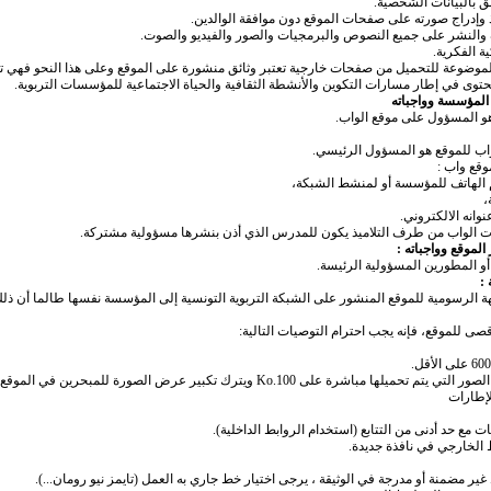
لق بالبيانات الشخصية.
ذ وإدراج صورته على صفحات الموقع دون موافقة الوالدين.
 والنشر على جميع النصوص والبرمجيات والصور والفيديو والصوت.
ية الفكرية.
المؤسسة وواجباته
 المسؤول على موقع الواب.
ب للموقع هو المسؤول الرئيسي.
قع واب :
م الهاتف للمؤسسة أو لمنشط الشبكة،
،
انه الالكتروني.
ت الواب من طرف التلاميذ يكون للمدرس الذي أذن بنشرها مسؤولية مشتركة.
لموقع وواجباته :
و المطورين المسؤولية الرئيسة.
 :
جهة الرسومية للموقع المنشور على الشبكة التربوية التونسية إلى المؤسسة نفسها طالما أن ذل
 للموقع، فإنه يجب احترام التوصيات التالية:
لها مباشرة على 100.Ko ويترك تكبير عرض الصورة للمبحرين في الموقع.
لإطارات
ت مع حد أدنى من التتابع (استخدام الروابط الداخلية).
 الخارجي في نافذة جديدة.
ر مضمنة أو مدرجة في الوثيقة ، يرجى اختيار خط جاري به العمل (تايمز نيو رومان...).