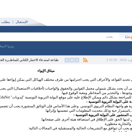
الإستقبال
مطلب نش
زوروا الموق
3:10:59
طباعة استدعاء الاختبار الكتابي للمناظــرة الخارج
ميثاق الإيواء
 تحديد القواعد والأعراف التي يجب احترامها من طرف مختلف الهياكل التي يمكن إيواءها على م
سعى أن يحدد بشكل شمولي مجمل القوانين والحقوق والواجبات (أخلاقيات الاستعمال) التي يجب 
وجودها ، والتحذير من المخاطر ومغبة الوقوع فيها.
مراجعة بشكل دائم ويمكن الإطلاع عليه على موقع البوابة التربوية التونسية "إيدونات" EduNet.
 على البوابة التربوية التونسية :
ربوية هو واجهة النظام التربوي التونسي. وعلى هذا الأساس فإن الوثائق المنشورة يجب أن تتض
استمرار حية وذلك بتحديث المعلومات التي تتضمنها وإثرائها.
 المنشور على البوابة التربوية التونسية :