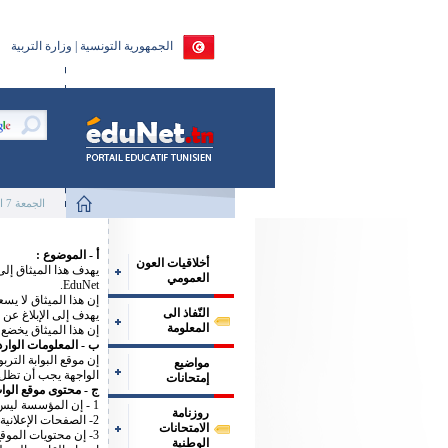
الجمهورية التونسية | وزارة التربية
الجمعة 7 اوت 2026
أ - الموضوع :
أخلاقيات العون
يهدف هذا الميثاق إلى
العمومي
EduNet.
إن هذا الميثاق لا ي
النّفاذ الى
يهدف إلى الإبلاغ عن 
المعلومة
إن هذا الميثاق يخضع لل
ب - المعلومات الواردة
إن موقع البوابة الت
مواضيع
الواجهة يجب أن تظل ب
إمتحانات
ج - محتوى موقع الواب
1 - إن المؤسسة ليس لديها الحق على الإطلاق في استضافة هيئة أخرى على صفحاتها.
روزنامة
2- الصفحات الإعلانية والتجارية محظورة.
الامتحانات
3- إن محتويات الموقع يجب أن تتوافق مع التشريعات الحالية والمستقبلية في المجالات التالية:
الوطنية