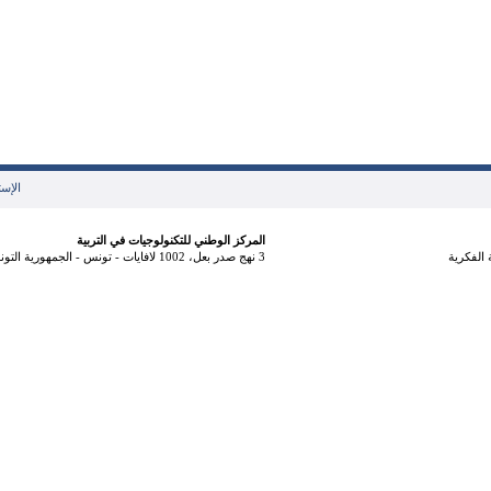
الإست
المركز الوطني للتكنولوجيات في التربية
الفكرية
3 نهج صدر بعل، 1002 لافايات - تونس - الجمهورية التونسية هاتف: 71833800