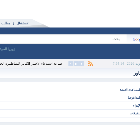
الإستقبال
مطلب نش
زوروا الموق
7:54:14
طباعة استدعاء الاختبار الكتابي للمناظــرة الخارج
اور
لمساعدة التقنية
لبيداغوجيا
لإيواء
تفرقات