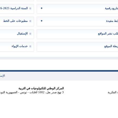
ريع رقمية
السنة الدراسية 2025-2026
بط مفيدة
مطبوعات على الخط
ب نشر المواقع
الإستقبال
طة الموقع
خدمات الإيواء
الإست
المركز الوطني للتكنولوجيات في التربية
الفكرية
3 نهج صدر بعل، 1002 لافايات - تونس - الجمهورية التونسية هاتف: 71833800