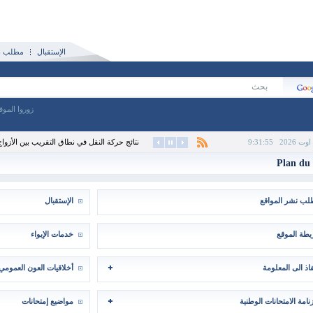
الإستقبال
مطلب نش
زوروا الموق
9:31:56
نتائج حركة النقل في نطاق التقريب بين الأزواج ل
Plan du 
ب نشر المواقع
الإستقبال
طة الموقع
خدمات الإيواء
ّفاذ الى المعلومة
أخلاقيات العون العمومي
نامة الامتحانات الوطنية
مواضيع إمتحانات