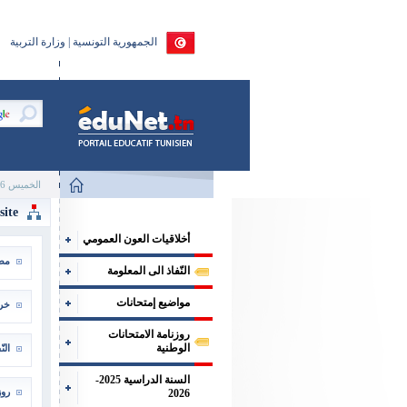
الجمهورية التونسية | وزارة التربية
الخميس 6 اوت 2026
site
أخلاقيات العون العمومي
مطل
النّفاذ الى المعلومة
مواضيع إمتحانات
خري
روزنامة الامتحانات
الوطنية
الن
السنة الدراسية 2025-
روز
2026